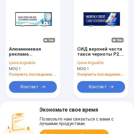
Алюминиевая
СИД верхней части
реклама
такси черноты P2.5
автомобиля крыши
двухстороннее
Цена:
Arguable
Цена:
Arguable
дистанционного
показывает знаки
MOQ:
1
MOQ:
1
управления
120w афиши СИД
доказательства
Получить последнюю цену
Получить последнюю цену
удара экрана СИД
верхней части такси
Контакт
Контакт
шкафа
Экономьте свое время
Позвольте нам связаться с вами с
лучшими продуктами.