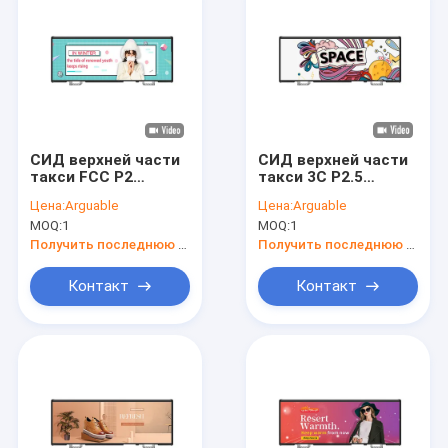
СИД верхней части
СИД верхней части
такси FCC P2
такси 3C P2.5
двухстороннее
двухстороннее
Цена:
Arguable
Цена:
Arguable
показывает такси
показывает знак
MOQ:
1
MOQ:
1
180w 2mm
сообщения
рекламируя экраны
автомобиля СИД
Получить последнюю цену
Получить последнюю цену
высокой яркости
Контакт
Контакт
Дом
Продукты
О нас