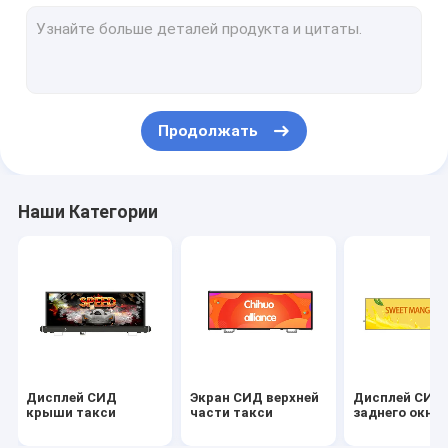
Дисплей автомобиля верхний
Экран LCD заголовника
Экран СИД рюкзака
Продолжать
Экран СИД мотоцикла
Система управления экрана СИД
Наши Категории
Электропитание панели СИД
Всеобщие кронштейны шкафа крыши
Дисплей СИД
Экран СИД верхней
Дисплей СИД
крыши такси
части такси
заднего окна