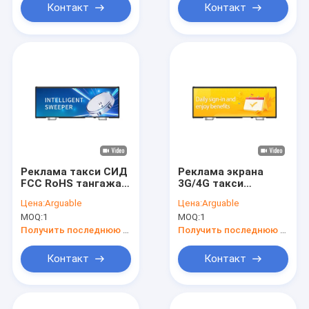
Контакт
Контакт
Реклама такси СИД
Реклама экрана
FCC RoHS тангажа
3G/4G такси
экрана 3.3mm Pixed
дисплея СИД такси
Цена:
Arguable
Цена:
Arguable
СИД верхней части
дистанционного
MOQ:
1
MOQ:
1
такси OEM верхняя
управления P5
верхняя 960*320mm
Получить последнюю цену
Получить последнюю цену
Контакт
Контакт