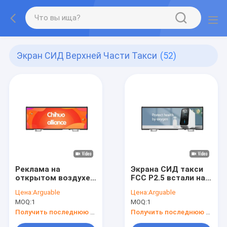
Экран СИД Верхней Части Такси
(52)
Реклама на
Экрана СИД такси
открытом воздухе
FCC P2.5 встали на
такси СИД высокой
сторону двойником,
Цена:
Arguable
Цена:
Arguable
яркости экрана СИД
который верхние
MOQ:
1
MOQ:
1
такси 100W
части такси цифров
верхнего верхняя
разрешения
Получить последнюю цену
Получить последнюю цену
верхнего высокие