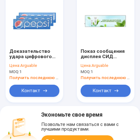
Доказательство
Показ сообщения
удара цифрового
дисплея СИД
дисплея заднего
заднего окна
Цена:
Arguable
Цена:
Arguable
окна автомобиля
дистанционного
MOQ:
1
MOQ:
1
SMD1921 для
управления P2.6 для
коммерчески
мобильной
Получить последнюю цену
Получить последнюю цену
объявлений
рекламы
Контакт
Контакт
Экономьте свое время
Позвольте нам связаться с вами с
лучшими продуктами.