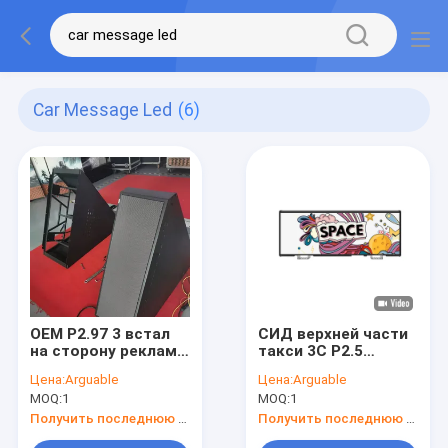
Car Message Led
(6)
OEM P2.97 3 встал
СИД верхней части
на сторону реклама
такси 3C P2.5
приведенная крыши
двухстороннее
Цена:
Arguable
Цена:
Arguable
цифров для показа
показывает знак
MOQ:
1
MOQ:
1
сообщения 140w
сообщения
автомобиля
автомобиля СИД
Получить последнюю цену
Получить последнюю цену
кораблей
высокой яркости