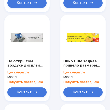
Контакт
Контакт
На открытом
Окно ODM заднее
воздухе дисплей
привело размеры
СИД P2.6A заднего
шкафа показа
Цена:
Arguable
Цена:
Arguable
окна для рекламы
сообщения IP30
MOQ:
1
MOQ:
1
сообщения
820*267*47mm
автобуса такси
Получить последнюю цену
Получить последнюю цену
Контакт
Контакт