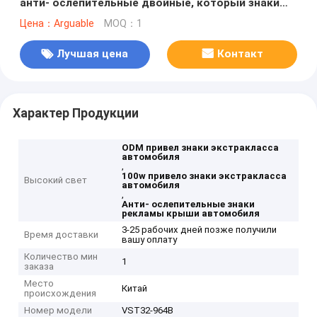
анти- ослепительные двойные, который знаки
рекламы крыши встали на сторону автомобиля
Цена：Arguable
MOQ：1
Лучшая цена
Контакт
Характер Продукции
ODM привел знаки экстракласса
автомобиля
,
100w привело знаки экстракласса
Высокий свет
автомобиля
,
Анти- ослепительные знаки
рекламы крыши автомобиля
3-25 рабочих дней позже получили
Время доставки
вашу оплату
Количество мин
1
заказа
Место
Китай
происхождения
Номер модели
VST32-964B